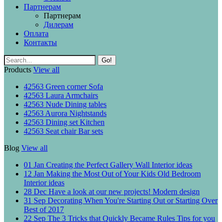
Партнерам
Партнерам
Дилерам
Оплата
Контакты
Go!
Products
View all
42563
Green corner
Sofa
42563
Laura
Armchairs
42563
Nude
Dining tables
42563
Aurora
Nightstands
42563
Dining set
Kitchen
42563
Seat chair
Bar sets
Blog
View all
01 Jan
Creating the Perfect Gallery Wall
Interior ideas
12 Jan
Making the Most Out of Your Kids Old Bedroom
Interior ideas
28 Dec
Have a look at our new projects!
Modern design
31 Sep
Decorating When You're Starting Out or Starting Over
Best of 2017
22 Sep
The 3 Tricks that Quickly Became Rules
Tips for you