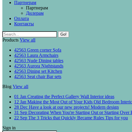
Партнерам
Партнерам
Дилерам
Оплата
Контакты
Go!
Products
View all
42563
Green corner
Sofa
42563
Laura
Armchairs
42563
Nude
Dining tables
42563
Aurora
Nightstands
42563
Dining set
Kitchen
42563
Seat chair
Bar sets
Blog
View all
01 Jan
Creating the Perfect Gallery Wall
Interior ideas
12 Jan
Making the Most Out of Your Kids Old Bedroom
Interi
28 Dec
Have a look at our new projects!
Modern design
31 Sep
Decorating When You're Starting Out or Starting Over
22 Sep
The 3 Tricks that Quickly Became Rules
Tips for you
Sign in