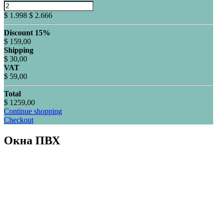
$ 1.998
$ 2.666
Discount 15%
$ 159,00
Shipping
$ 30,00
VAT
$ 59,00
Total
$ 1259,00
Continue shopping
Checkout
Окна ПВХ