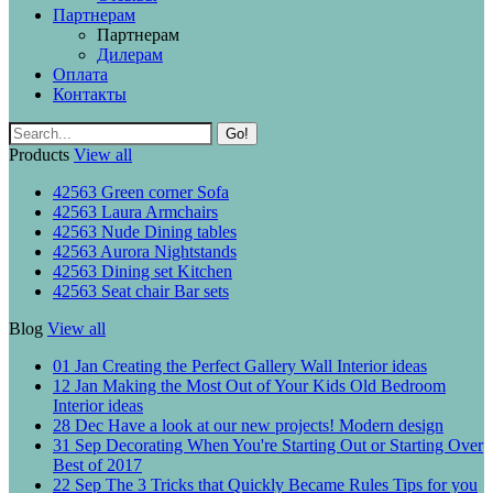
Партнерам
Партнерам
Дилерам
Оплата
Контакты
Go!
Products
View all
42563
Green corner
Sofa
42563
Laura
Armchairs
42563
Nude
Dining tables
42563
Aurora
Nightstands
42563
Dining set
Kitchen
42563
Seat chair
Bar sets
Blog
View all
01 Jan
Creating the Perfect Gallery Wall
Interior ideas
12 Jan
Making the Most Out of Your Kids Old Bedroom
Interior ideas
28 Dec
Have a look at our new projects!
Modern design
31 Sep
Decorating When You're Starting Out or Starting Over
Best of 2017
22 Sep
The 3 Tricks that Quickly Became Rules
Tips for you